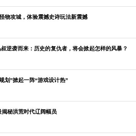
都怪物攻城，体验震撼史诗玩法新震撼
2》鸟叔逆袭而来：历史的复仇者，将会掀起怎样的风暴？
规划”掀起一阵“游戏设计热”
级揭秘洪荒时代辽阔幅员