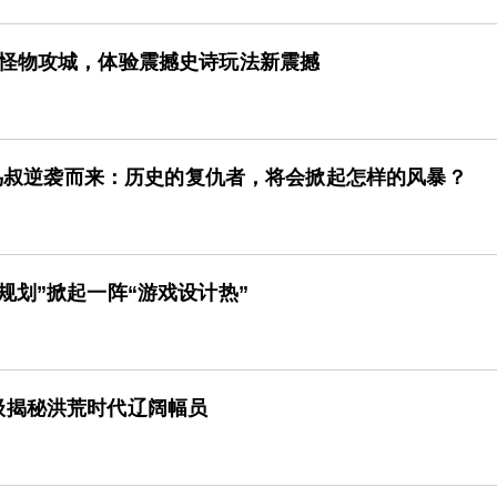
都怪物攻城，体验震撼史诗玩法新震撼
2》鸟叔逆袭而来：历史的复仇者，将会掀起怎样的风暴？
规划”掀起一阵“游戏设计热”
级揭秘洪荒时代辽阔幅员