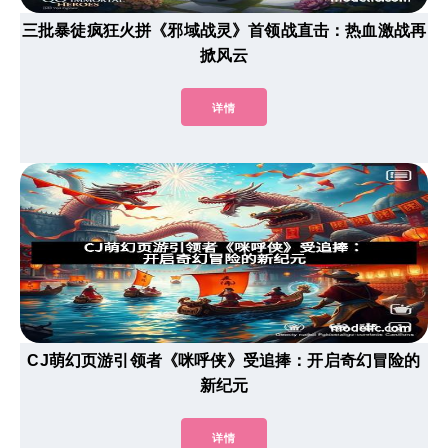
三批暴徒疯狂火拼《邪域战灵》首领战直击：热血激战再
掀风云
详情
CJ萌幻页游引领者《咪呼侠》受追捧：开启奇幻冒险的
新纪元
详情